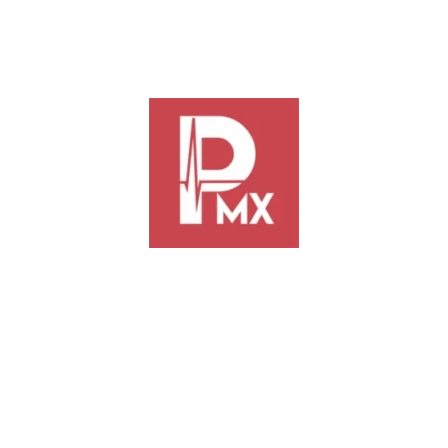
Integran Redes de Mu
Oaxaca de Juárez
El Presidente Ray Chagoya asegur
Busca el Municipio d
Ambientales
• Convocan a personas de todas