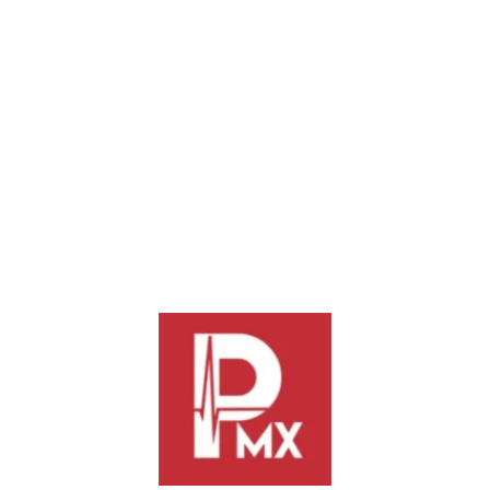
El pan vuelve a casa: la obra que rescata la
dignidad en la Central de Abasto
Jaqueline Robles Durante años, el pan y los comedores de la
Central de Abasto...