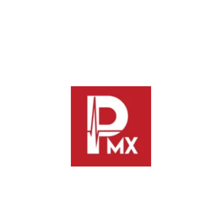
en aduanas, sin necesidad de crear nuevos impuestos
generales que afecten a las familias”, señaló.
En tanto, el senador por Oaxaca, explicó que el paquete
económico 2026 aumenta las participaciones federales a las
entidades federativas, especialmente a Oaxaca, “como
resultado de la confianza de la Federación en la eficiente
gestión del Gobernador Salomón Jara y los avances de la
Primavera Oaxaqueña, nuestro estado ha sido reconocido con
un incremento histórico del 6.4% en sus Participaciones
Federales 2026, muy por encima del promedio nacional”.
Finalmente, el senador Antonino Morales agradeció el
respaldo y cariño de la presidenta Sheinbaum para Oaxaca,
pues en el proyecto de presupuesto de egresos 2026 propone
asignarle más de 69 mil 182 millones de pesos de
participaciones federales, lo que se traducirá en 4 mil millones