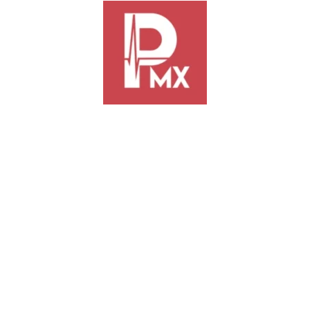
para fortalecer la autonomía hacendaria
-* El Congreso del Estado aprobó dos Proyectos de Decreto relacionad
a autorización para gestionar la construcción y mantenimiento del Cent
yos integrantes y representantes jurídicos y financieros asistieron al Co
tes con representantes de la Secretaría de Finanzas (Sefin) del Gobierno 
ios técnicos de las Comisiones Permanentes de Hacienda, y de Fortalec
 de Oaxaca de Juárez deberá hacer un uso eficiente y responsable de las
.
Permanente de Hacienda, reforma el artículo 10 de la Ley de Ingresos 
á fortalecer la autonomía en materia de disciplina financiera y contabil
y social más equitativo.
tes Unidas de Fortalecimiento y Asuntos Municipales, y de Hacienda, p