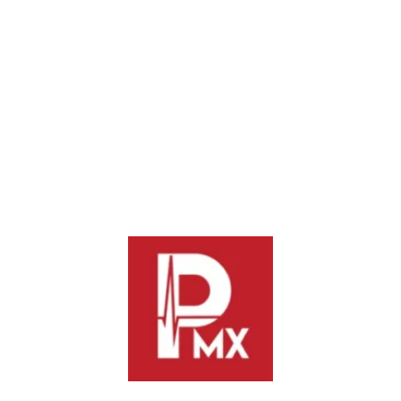
– Madre del menor (identidad desconocida)
Los heridos fueron canalizados a diferentes centros médicos,
entre ellos:
– Hospital Ángel del Mar (3 pacientes)
– Clínica Lourdes (2 pacientes)
– Hospital de 30 camas (5 pacientes)
Situación vial
La autopista se encuentra cerrada en ambos sentidos, mientras
se realizan las diligencias correspondientes y las labores de
rescate. Se recomienda a los conductores tomar rutas alternas
o esperar la reapertura de la vía.
-imágenes cortesía