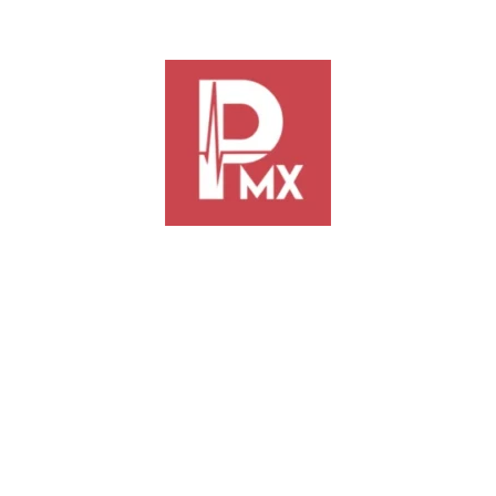
Alito” Moreno, dirigente nacional del PRI, encabezó este miércoles
festar su respaldo tras la confrontación que sostuvo recientemente con
a capital y estados aledaños, avanzó desde la Glorieta de la Diana Cazad
consignas como
“No estás solo”
y
“Alito el pueblo está contigo”
.
u contra y aseguró que el verdadero agresor fue Fernández Noroña. Enfa
rsecución política”.
ico. Vamos a construir un gran frente opositor para derrotar a Morena en