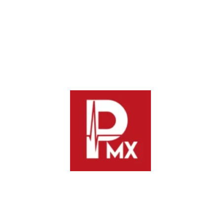
dictamen establece las condiciones necesarias para formalizar
la relación laboral que existe entre las plataformas digitales y
los trabajadores, para así garantizar sus derechos, pero sin
perder las características especiales que requieren este tipo de
servicios.
En tanto, la presidenta de la Comisión de Estudios
Legislativos Primera, Simey Olvera Bautista, dijo que se trata
de un nuevo esquema regulatorio que cuida a las y los
trabajadores y los diferentes sectores inmersos en las
plataformas digitales. Desde el Senado, abundó, se trabaja por
el bienestar del pueblo de México, pues se busca que cuenten
con estándares mínimos para que tengan certeza jurídica en su
relación laboral.