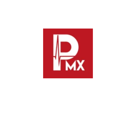
La declaratoria fue acompañada por una muestra gastronómica
donde barbacoyeras y barbacoyeros ofrecieron degustaciones
a las y los asistentes. Entre los presentes estuvieron
legisladoras como Melina Hernández Sosa, Analy Peral Vivar,
María Francisca Antonio Santiago, Tania López López y el
diputado Mauro Cruz Sánchez.
AGEO y Congreso: alianza para cuidar la memoria
legislativa