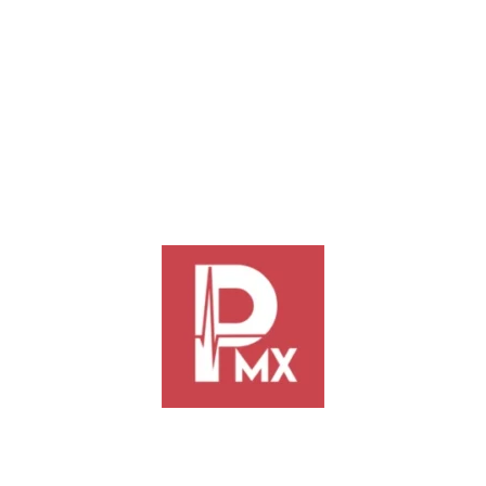
Previous
Next
Detienen a presunto
Llaman a proteger ríos de
responsable de cristalazos en la
Oaxaca de saqueo ambiental
ciudad
TE PODRÍA INTERESAR