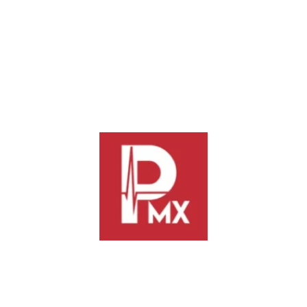
Finalmente, exhortó al Congreso local a vigilar que no existan
conflictos de interés y a garantizar la transparencia, legitimidad
e integridad del proceso. “Conocer la lista de promoventes es
esencial para asegurar que se cumpla la ley y que la
revocación de mandato se desarrolle con objetividad y
justicia”, concluyó.
Previous
Next
Queda integrada la Unidad
Senador Antonino Morales
Interna de Protección Civil en
respalda decreto en defensa de
la Secretaría de Seguridad
derechos humanos de personas
Vecinal
en movilidad