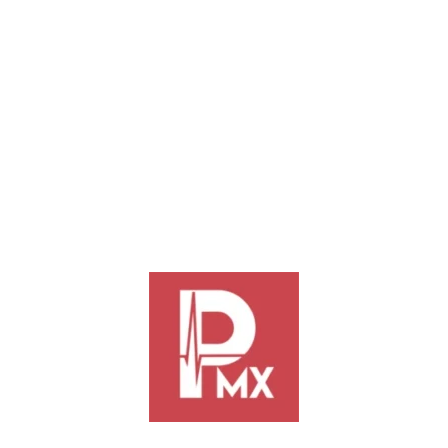
nbaum nombró oficialmente a Esteban Moctezuma Barragán como el nu
 la Comisión Permanente del Congreso de la Unión. Se espera que el dip