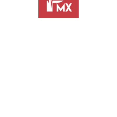
ntegral
Linda Oaxaca “Sicarú Lula'”
, una estrategia urbana que ejerc
ivo transformar la infraestructura, los servicios públicos y la seguri
o.
dinado, en el cual participarán activamente diversas dependencias del 
ciones de Oaxaca, las autoridades estatales detallaron que el plan de c
e espacios públicos prioritarios, bacheo de 39 calles y rehabilitación d
principales de la ciudad, modernización de 10 cruceros estratégicos y e
s Seguros” en los municipios de Santa María Atzompa, San Jacinto A
s profundos para el abastecimiento de agua e intervención estética en
do busca rescatar el esplendor de la capital oaxaqueña y sus alrededore