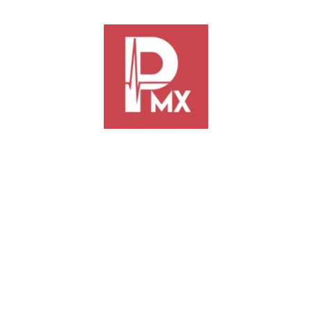
opuesta de exhorto
 La Diputación Permanente del Congreso del Estado encabezada por su
rco del Segundo Periodo de Receso de la LXVI Legislatura Constitucion
o de Decreto de la diputada Dulce Alejandra García Morlan de Movimient
axaca como un imperativo legal y una medida de justicia educativa.
lo anterior representa una acción afirmativa respaldada por la alta pre
idad de eliminar las barreras académicas que penalizan una condición d
da “De los Derechos y Obligaciones de las y los Educandos” al Capítulo
Ley de Educación para el Estado Libre y Soberano de Oaxaca.
os Benítez del partido político Morena presentó una proposición con Pu
ción de la publicidad, distribución o expendio de los productos que con
 fin de salvaguardar los derechos humanos a la alimentación adecuada, a