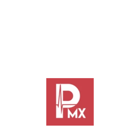
Previous
Next
Equipa Salomón Jara 3
Fiscalía de Michoacán
escuelas de San Pedro
identifica a menor como autor
Mixtepec con computadoras y
material del asesinato del
mobiliario
alcalde de Uruapan
TE PODRÍA INTERESAR