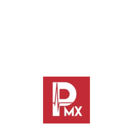
De acuerdo con la exposición de motivos, las explosiones en
talleres de pirotecnia se originan por reacciones químicas de
combustión en materiales altamente inflamables, derivadas de
un manejo inadecuado, lo que puede provocar daños graves,
incendios y pérdidas humanas. Asimismo, se advierte que
estos accidentes ocurren con mayor frecuencia durante la
elaboración de pólvora y artefactos pirotécnicos.
Además, datos de la Coordinación Estatal de Protección Civil
y Gestión de Riesgos del Estado (CEPCyGR), autoridades
estatales y federales han señalado que estas explosiones
ocurren mayoritariamente en polvorines irregulares o
clandestinos que no cuentan con los permisos ni medidas de
seguridad correspondientes, lo que hace primordial atender
esta situación para evitar que ocurran siniestros.
–