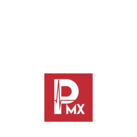
a disposición del Ministerio Público, iniciándose la carpeta de
investigación 32163/FVCE/TLACOLULA/2025.
Derivado de las investigaciones ministeriales, la Fiscalía de
Oaxaca aportó las pruebas suficientes en las que se basó el
Juez de control para dictar auto de vinculación a proceso
contra el imputado por los delitos de maltrato animal y
lesiones calificadas e impuso prisión preventiva, además que
concedió dos meses para el cierre de la investigación
complementaria.
La Fiscalía de Oaxaca reitera su compromiso con el bienestar
animal, utilizando sus unidades especializadas para realizar
acciones inmediatas de protección, asegurando que los delitos
contra animales vertebrados sean debidamente investigados y
sancionados.