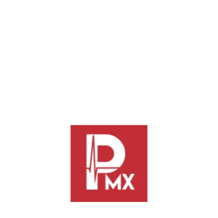
quien tenía acceso a los espacios de convivencia de la niña.
Ante este hecho, y tras la denuncia interpuesta, la FGEO
atrajo el caso que quedó bajo investigación de la Vicefiscalía
General de Control Regional considerando en el caso el
enfoque con perspectiva de infancia, logrando aprehender y
llevar ante el juez a J.H.C.
Una vez valoradas los datos de prueba, el Juez en audiencia
dictó auto de formal prisión contra J.H.C., por el delito de
abuso sexual infantil.
La Fiscalía del Estado de Oaxaca refrenda su compromiso de
aplicar todo el rigor de la Ley a quien o quienes cometan este
tipo de delitos y sobre todo brindar una atención integral y
efectiva a las víctimas, especialmente cuando se trata de
delitos cometidos en contra de niñas, niños y adolescentes a
efecto de garantizar el derecho a tener una vida libre de