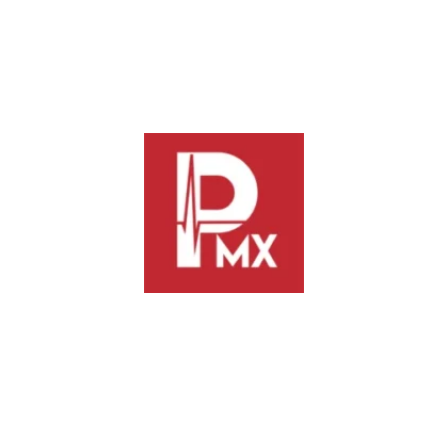
parte, los negocios no registrados tienen una fecha límite
estricta para darse de alta:
Vía de registro:
Correo electrónico a
estimulos.estatales@finanzasoaxaca.gob.mx.
Fecha de inicio:
1 de julio de 2026.
Fecha de cierre:
30 de octubre de 2026.
Previous
Next
El TFJA rechaza frenar deuda
Vinculan a proceso a cuatro
fiscal de Nuevo León por más
exfuncionarios del ISSSTE
de 6 mil millones de pesos ante
el SAT