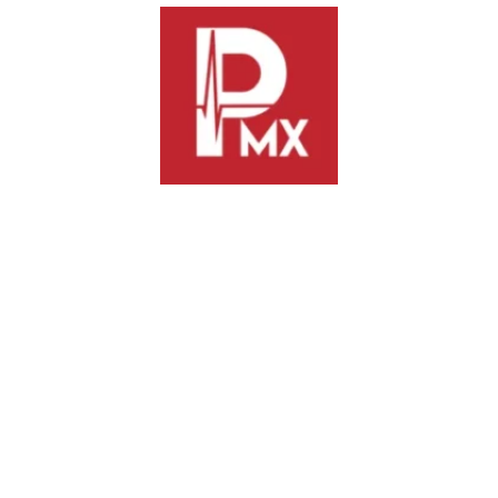
Previous
Next
Convoca Municipio de Oaxaca
Destaca Oaxaca por
de Juárez a jóvenes a realizar
mecanismos exitosos para
el Servicio Militar Nacional
localización de personas
desaparecidas
TE PODRÍA INTERESAR