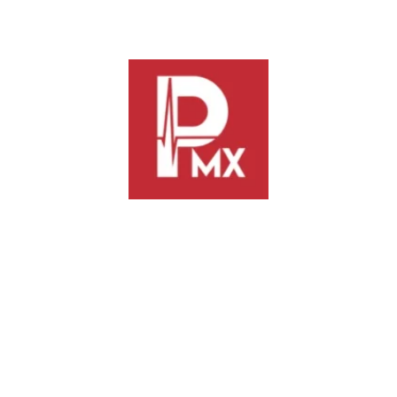
equidad y la inspiración.
Previous
Next
Diálogos Vecinales se
Llega a San Jacinto Amilpas el
consolida como un espacio de
programa “Septiembre Mes del
encuentro y atención directa
Testamento”
con la ciudadanía
TE PODRÍA INTERESAR