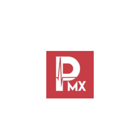
idades recreativas, culturales y de bienestar en Viguera, San Martín Me
a convicción de seguir construyendo una capital cercana, participativa
s de Latidos Vecinales, que se realizarán a partir de este jueves en disti
Mexicapam y concluyen el domingo 21 en Santa Rosa Panzacola, donde ni
alud y actividades culturales.