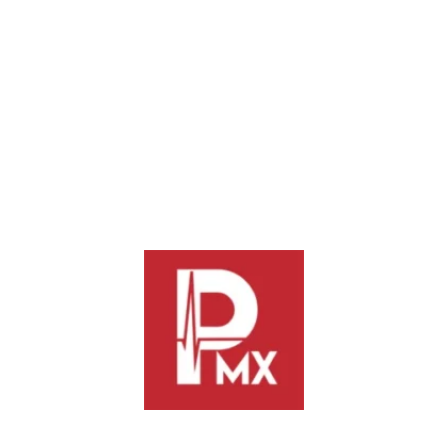
jurídico le confiere, a fin de investigar y, en su caso, iniciar las
acciones legales correspondientes.
Con esta determinación, la LXVI Legislatura reitera su
compromiso con la salvaguarda del patrimonio cultural, la
defensa de los derechos culturales y la preservación de las
expresiones que dan identidad a la diversidad cultural de la
entidad.
Previous
Next
Despliega Gabinete de
Es momento de reconocer a
Seguridad operativo inmediato
quienes transforman nuestra
tras atentado contra el director
capital!