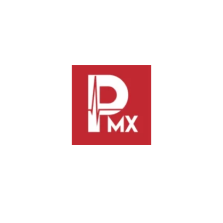
en líneas generales, el mantenimiento preventivo a 34 mil
metros lineales de drenaje sanitario y la reposición de 392
tapas de pozos de visita.
Con el desarrollo de estas obras, la administración local busca
mitigar el desabasto crítico que afecta a la periferia de la
capital oaxaqueña mediante la renovación de infraestructura
que ya había superado su vida útil, garantizando una
distribución técnica y eficiente a largo plazo.
Previous
Next
Sheinbaum propone aplazar la
Suprema Corte valida derecho
elección judicial a 2028:
de padres de militares a recibir
pensión por fallecimiento