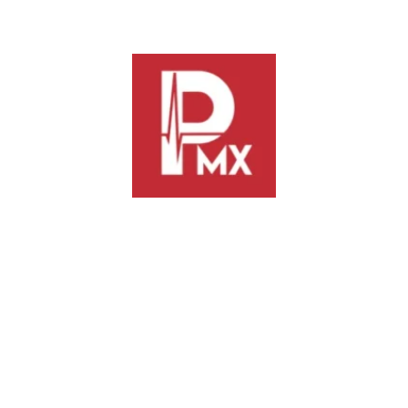
– Si alguien más lo hace, denuncia.
Previous
Next
Erika María Rodríguez,
Celebra Nino Morales
segunda mujer en presidir el
integración de nueva Mesa
Tribunal Superior de Justicia
Directiva en el Senado
de Oaxaca
TE PODRÍA INTERESAR