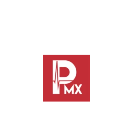
Previous
Next
Supervisa Ceabien
Intentaba abrir un vehículo que
operatividad de Planta
no era suyo, la Policía