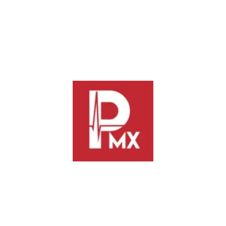
y herramientas tecnológicas utilizadas por los planteles.
Excelencia académica:
Elevación de la calidad educativa
para reducir la brecha de deserción escolar en zonas
rurales.
Con esta sede, el estado de Oaxaca se coloca al centro de la
estrategia educativa nacional, coordinando las políticas
públicas que definirán el futuro del bachillerato a distancia en
México durante los próximos años.
Previous
Next
PRI Coahuila denuncia a
Federación y Tabasco cierran
Morena y Antonio Attolini por
filas ante ola delictiva
presunta inducción y confusión