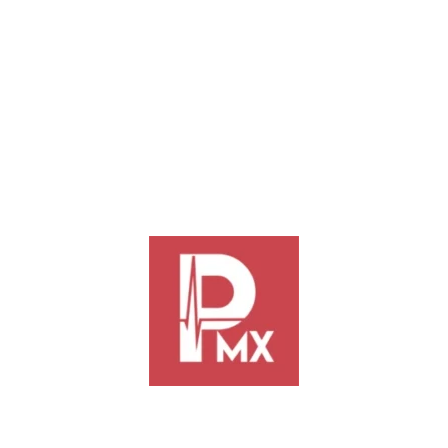
cualquier distancia. ¡Oaxaca brilla en el mundo gracias a
jóvenes como ella!