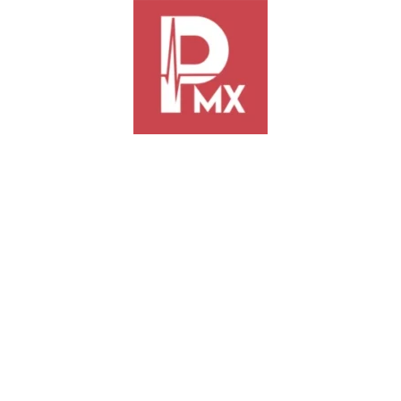
anca Martínez reconoce participación histórica
egio de Estudios Científicos y Tecnológicos del Estado de Oaxaca, lle
sus nuevos representantes en los 106 planteles que integran la institución
, destacó que esta jornada fortalece la formación ciudadana de las juve
aca atraviesa un momento relevante en materia de participación democr
la ciudadanía”, afirmó.
irán su responsabilidad del 15 de diciembre de 2024 al 23 de agosto d
eficien a sus comunidades educativas. Destacó que la ciudadanía se apre
rollo integral de las y los jóvenes.
IQUE fortalecerá la participación estudiantil desde un enfoque multic
a vida institucional.