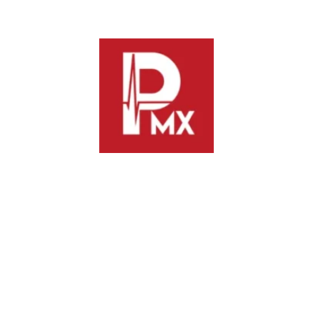
autoridad garante de transparencia y protección de datos personales en
 presidenta de la Junta de Coordinación Política (Jucopo) de la LXVI 
rmación pública y protección de datos personales, con el objetivo de ar
tas materias.
el Poder Legislativo ante la extinción del órgano garante estatal y la e
del Estado de Oaxaca y la Ley General de Protección de Datos Person
Control (OIC) del Congreso del Estado fungirá como Autoridad Garante 
eso a la información pública, la transparencia, la protección de datos pe
a reforma responde al nuevo sistema constitucional derivado de las modif
arantes en el país y en Oaxaca.
uir la denominación de “Órgano Garante” por “Autoridad Garante” y pre
nes.