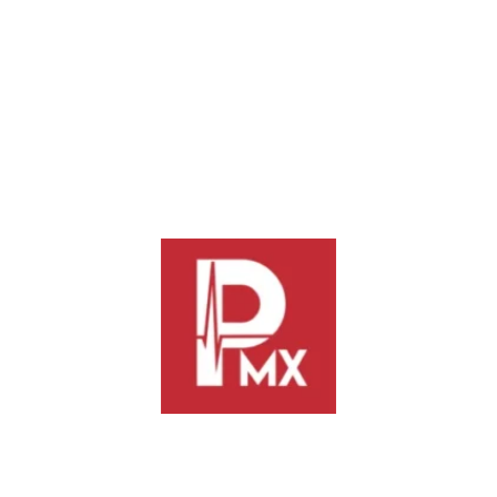
grados.
* Costa, mínima de 23 y máxima de 33 grados.
* Mixteca, mínima de 13 y máxima de 28 grados.
* Sierra de Flores Magón, mínima de 13 y máxima de 32
grados.
* Sierra de Juárez, mínima de 7 y máxima de 23 grados.
* Sierra Sur, mínima de 10 y máxima de 25 grados.
Se exhorta a la población atender las recomendaciones de
Protección Civil y Capitanías de Puerto, así como a
mantenerse informada de las condiciones meteorológicas a
través de los medios y redes sociales oficiales: Facebook
@CEPCYGRGobOax y en X @CEPCyGR_GobOax.
-0-