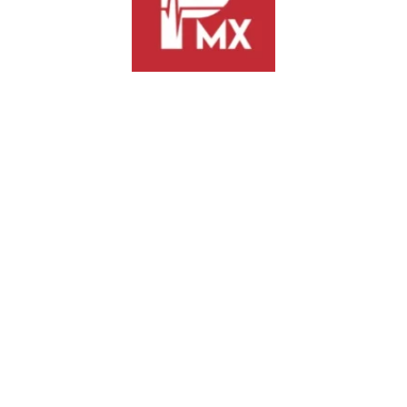
 el desabasto urbano y regional mediante un esquema dual de distribuci
inuo mediante camiones cisterna institucionales. Este despliegue de eme
e San Juan Chapultepec.
tró agua a cisternas de almacenamiento comunitario en la región del Is
a y Matías Romero Avendaño.