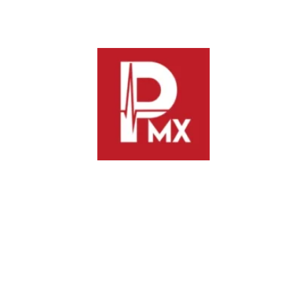
La misma CONADIC cuenta con un Directorio Nacional de
Establecimientos Residenciales donde reconoce que están
dados de alta 248 establecimientos, sin embargo, un gran
número opera de forma irregular, lo que complica
supervisarlos y monitorear su actividad por parte de las
instituciones del Estado.
Además, se han confirmado entornos torturantes, es decir,
condiciones que pueden configurar tratos crueles, inhumanos
o degradantes conforme a los estándares constitucionales e
internacionales.
Por ello, se propone reformar y adicionar diversas
disposiciones de la Ley General de Salud, en materia de
atención y tratamiento de adicciones, para atender una
problemática estructural que durante años ha afectado a miles
de personas en el país, así como armonizar la política de salud