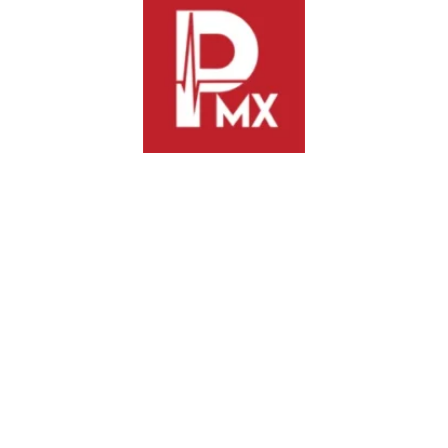
• Extremar precauciones al transitar por el tramo La Venta–La
Ventosa, principalmente vehículos de carga y tráileres con
cajas vacías.
La CEPCyGR exhorta a la población a mantenerse informada
a través de fuentes oficiales y atender las recomendaciones de
Protección Civil.
–
Previous
Next
Víctor López Leyva advierte
Congreso de Oaxaca evalúa
tres retos clave para el campo
avances en transparencia y
oaxaqueño
desarrollo rural durante la
Glosa del Tercer Informe