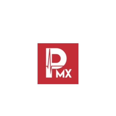
Con estas acciones la dependencia se suma al Festival
Navideño de la Primavera Oaxaqueña, que se llevará a cabo
del 30 de noviembre al 6 de enero en la capital del estado.
Previous
Next
Continuarán lluvias, vientos
Inicia la colecta “Cobijando
fuertes y riesgo de heladas en
Corazones 2025” del DIF
regiones serranas de Oaxaca
Municipal
Deja un comentario
Lo siento, debes estar
conectado
para publicar un comentario.