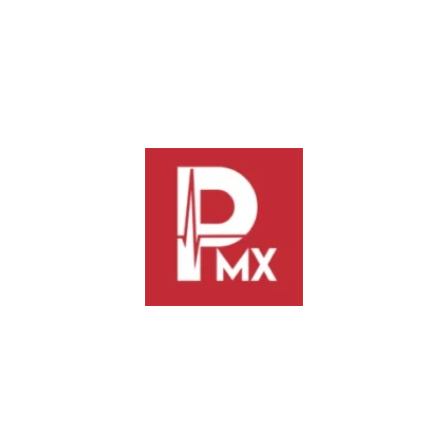
acusados enfrentan cargos por cohecho, abuso de autoridad y
falsificación de documentos. Hasta el momento, las
autoridades han logrado
33 sentencias condenatorias
con
penas que van de los 2 a los 9 años de prisión.
Para mantener la vigilancia social, las autoridades estatales
exhortan a la población a denunciar malas prácticas de manera
anónima a través del
Consejo de Participación Ciudadana
del Edomex
o mediante la línea directa 800 702 87 70.
Previous
Next
Secretaría Anticorrupción
Amenazan transportistas de
inhabilita por 10 años a
Oaxaca con paro estatal ante
funcionarios del SAT y Banco
pérdida de privilegios por
Bienestar por desvíos
expansión del BinniBus