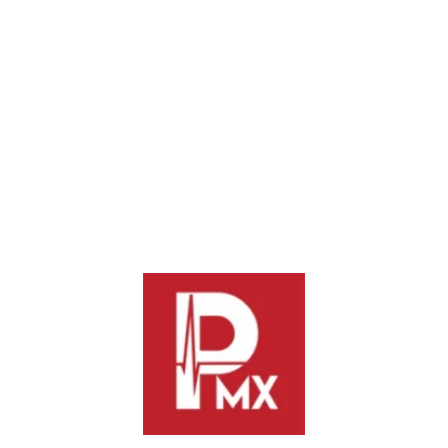
durante su gestión e informó que en el periodo 2024-2025 se
realizaron más de 4 mil orientaciones y asesorías
especializadas, 672 gestiones inmediatas, así como 418
capacitaciones en todo el estado que beneficiaron a más de 31
mil personas entre profesionales de la salud, estudiantes y
población en general.
Compartió que se lograron convenios de colaboración con
diversas instituciones públicas y privadas, se emitieron
recomendaciones en materia de salud pública y malas
prácticas médicas, y se trabajó en la reparación del daño a
favor de las y los pacientes.
Finalmente enfatizó la importancia de continuar robusteciendo
la relación médico-paciente y de promover una atención
médica humanista, ética y de calidad.
La actividad contó con la presencia de las diputadas Monserat