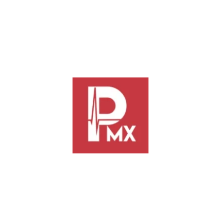
relación con las manifestaciones realizadas por trabajadores sindicali
Sociales de los Trabajadores del Estado (ISSSTE) informa:
a la derechohabiencia. Se hace un llamado a no afectar a las y los pac
a atención nunca se ha suspendido ni se ha negado. Las sesiones de todo
icio se ha reanudado de forma paulatina, a la vez que se brinda de man
 sindical a nivel nacional para atender de manera conjunta y respetuosa
renda el compromiso de fortalecer la infraestructura médica. Por ello, a
pec, que permitirá reforzar la calidad de la atención.
ra y mantenimiento se atienden de manera prioritaria y sin excepción. S