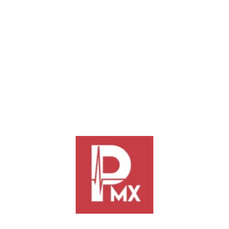
arte sonrisas e ilusión en agencias de la capital
e la Ruta de Reyes, el Municipio de Oaxaca de Juárez, a través del DI
an Chapultepec, llevando alegría, sonrisas y momentos de convivencia f
 compartir abrazos, ilusión y esperanza con niñas y niños, quienes recib
dad en cada una de las agencias de la capital.
 tradicional partida de la Rosca de Reyes, generando un espacio de conv
os asistentes.
an en las 13 agencias municipales, con el objetivo de acompañar a las f
idad, la convivencia y el bienestar comunitario.
enda su compromiso de trabajar junto a las vecinas y vecinos, transform