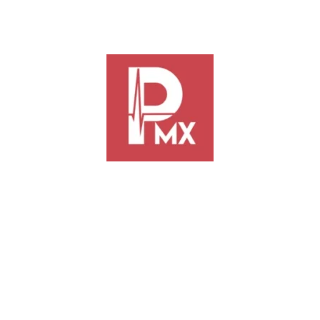
bajado su producción nacional.
En tanto, Juanita Guerra Mena, del PVEM, consideró
fundamental reconocer y proteger el maíz nativo frente a las
amenazas que representa la modificación genética de los
granos y la importación del maíz transgénico. Además,
destacó la necesidad de proteger la soberanía alimentaria, la
biodiversidad y el manejo agroecológico.
Maki Esther Ortiz Domínguez, del PVEM, enfatizó que las
exposiciones de los senadores de oposición no tienen un
argumento científico bien cimentado. “Hay que leer no sólo
los artículos que favorecen nuestro discurso, sino tambien los
otros que no lo favorecen para tener una idea verdaderamente
científica”, porque pueden llegar a los ciudadanos y hablar de
la falta de conocimiento que tenemos aquí de la verdadera
ciencia, espetó.