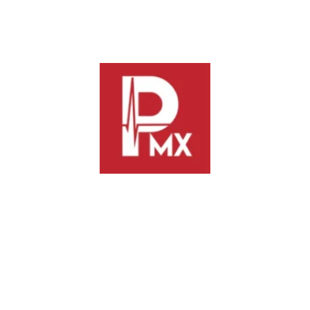
correspondiente, sin que pueda modificarla, a efecto de que
sea valorada por el Legislativo, conforme a la normativa
aplicable (SUP-JG-112/2025).
Previous
Next
Vecinas y vecinos toman la
Instala Salomón Jara Comité
palabra en el primer Diálogo
Estatal de Prevención y
Vecinal del año en Oaxaca de
Combate de Incendios
Juárez
Forestales de Oaxaca para
temporada 2026
TE PODRÍA INTERESAR