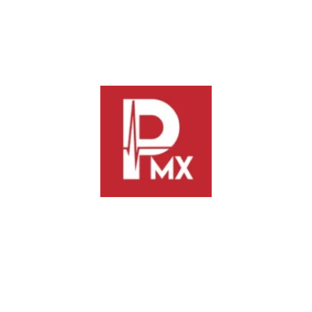
Oplus_131072
Previous
Next
Es momento de reconocer a
Te espera Súmate a los
quienes transforman nuestra
Diálogos Vecinales en Palacio
capital!
Municipal