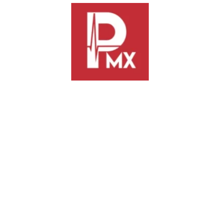
Previous
Next
Lleva Ceabien programa
Inauguran en el Congreso local
“Agua para Todos” a San
el Certamen de Oratoria
Jacinto Amilpas y Santa María
“Licenciado Benito Juárez
Atzompa
García 2026
TE PODRÍA INTERESAR