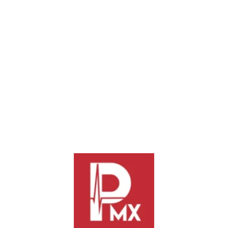
Exceso de velocidad, la causa del descarrilamiento
del Tren Interoceánico: Ernestina Godoy
La fiscal general de la República, Ernestina Godoy, confirmó
que el accidente del Tren Interoceánico...