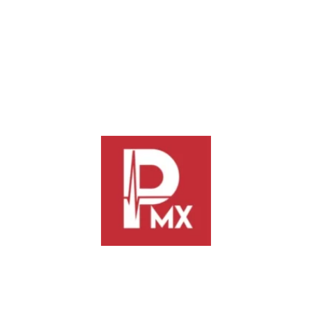
genas y Afromexicanos de Santa Cruz Xoxocotlán, Dr. Chente Castellano
onia Cosijoeza, con maquinaria para que la obra avance de manera segur
r pequeña que parezca, representa un paso importante para dignificar l