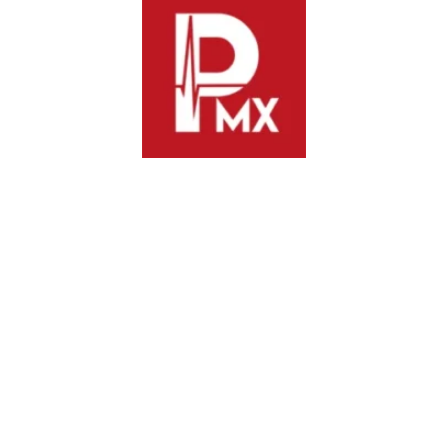
de un armisticio pactado con la delincuencia.
Terror y desconfianza: Desplazados rechazan refugios del
Gobierno
Los días de balaceras y terrorismo criminal —donde las
bandas antagónicas incomunicaron a la región cortando la
energía eléctrica, el internet y la telefonía de la CFE— han
dejado una profunda huella de desconfianza en la sociedad
civil.
Aunque el saldo médico oficial reporta seis personas heridas
atendidas en hospitales de la red IMSS-Bienestar, la verdadera
fractura se vive en las zonas de impacto humanitario como
Alcozacán y Coatzingo.
Un contingente de 120 pobladores víctimas de desplazamiento
forzado se negó rotundamente a ser trasladado a albergues