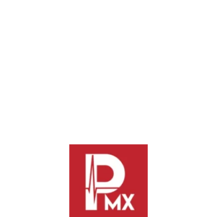
o diplomáticos del Ecuador dentro del marco del torneo
deportivo.
Un conflicto que se mantiene congelado
Esta estricta medida restrictiva es una consecuencia directa del
grave incidente ocurrido el
5 de abril de 2024
. En esa fecha,
las fuerzas de seguridad ecuatorianas incursionaron por la
fuerza en la Embajada de México en Quito. El asalto tuvo
como objetivo arrestar al exvicepresidente Jorge Glas. Él se
encontraba refugiado en las instalaciones tras haber recibido
asilo político formal por parte del Ejecutivo mexicano.
Desde este acontecimiento, la Cancillería mexicana suspendió
la totalidad de los lazos políticos, consulares y diplomáticos
con la nación andina. El caso se mantiene actualmente bajo
litigio en los tribunales internacionales. Las instrucciones de la
SRE dejan claro que la Copa del Mundo no será motivo para