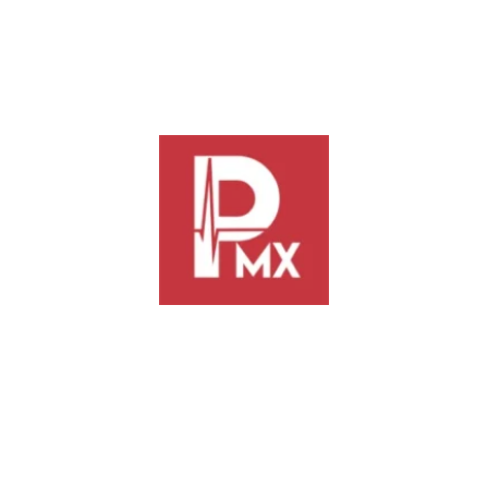
 de junio con el aterrizaje, en el Aeropuerto Internacional Guadalupe
 Fuerzas Especiales
, conocidos coloquialmente como “Murciélagos” por
 fin de semana con la llegada de otros
600 soldados
de distintas regione
ilitares acompañados por
22 vehículos blindados
, procedentes de Que
al 78/o. Batallón de Infantería, provenientes de la Ciudad de México.
de prevención del delito, reconocimientos terrestres, patrullajes de alta